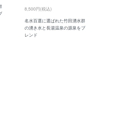
群
8,500円(税込)
ブ
名水百選に選ばれた竹田湧水群
の湧き水と長湯温泉の源泉をブ
レンド