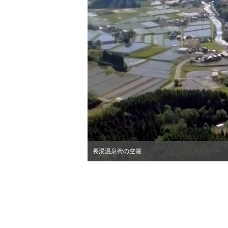
ラムネ坊やの看板