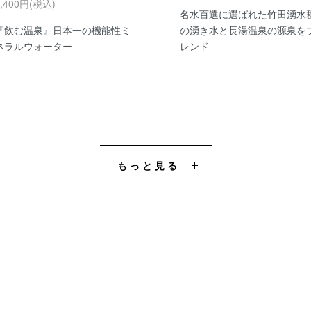
5,400円(税込)
名水百選に選ばれた竹田湧水
『飲む温泉』日本一の機能性ミ
の湧き水と長湯温泉の源泉を
ネラルウォーター
レンド
もっと見る